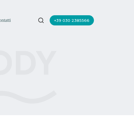
ntatti
+39 030 2385566