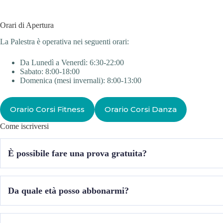
Orari di Apertura
La Palestra è operativa nei seguenti orari:
Da Lunedì a Venerdì: 6:30-22:00
Sabato: 8:00-18:00
Domenica (mesi invernali): 8:00-13:00
Orario Corsi Fitness
Orario Corsi Danza
Come iscriversi
È possibile fare una prova gratuita?
Sì, passa a trovarci! Ti mostreremo la struttura e potrai concordare il
Da quale età posso abbonarmi?
Ricorda di portare con te un asciugamano e le scarpe da usare esclu
Per abbonarti alla palestra per frequentare la sala pesi o i corsi fitne