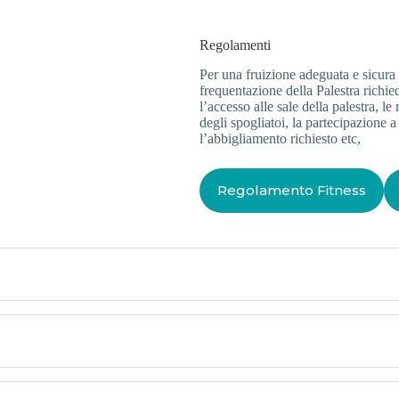
Regolamenti
Per una fruizione adeguata e sicura d
frequentazione della Palestra richie
l’accesso alle sale della palestra, 
degli spogliatoi, la partecipazione a 
l’abbigliamento richiesto etc,
Regolamento Fitness
 tuo ingresso di prova in reception.
sivamente durante l’allenamento. È inoltre necessario compilare un modu
ss devi avere almeno 15 anni d’età.