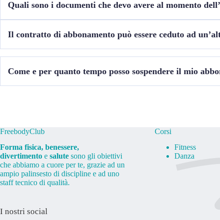
Quali sono i documenti che devo avere al momento dell’
Ricorda che sia al momento dell‘iscrizione sia al momento della prova
Per la Danza Classica e l’Hip Hop invece le iscrizioni sono aperte da
Ricorda di portare con te il certificato medico di idoneità sportiva n
Il contratto di abbonamento può essere ceduto ad un’al
No, l’abbonamento non può essere ceduto ad un’altra persona.
Come e per quanto tempo posso sospendere il mio abb
Puoi sospendere il tuo abbonamento, se in formula annuale, per un m
FreebodyClub
Corsi
Forma fisica, benessere,
Fitness
divertimento
e
salute
sono gli obiettivi
Danza
che abbiamo a cuore per te, grazie ad un
ampio palinsesto di discipline e ad uno
staff tecnico di qualità.
I nostri social