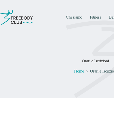
Salta
al
contenuto
Chi siamo
Fitness
Da
Orari e Iscrizioni
Home
Orari e Iscrizio