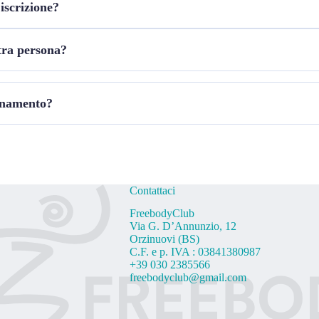
iscrizione?
 gratuita devi presentarti con uno dei tuoi genitori.
i 6 anni di età mentre per il Movimento e Ritmo dai 3 ai 5 anni.
on agonistica con ECG in corso di validità.
tra persona?
onamento?
inimo di 1 mese fino a un massimo di 6 mesi per comprovati motivi di l
Contattaci
FreebodyClub
Via G. D’Annunzio, 12
Orzinuovi (BS)
C.F. e p. IVA : 03841380987
+39 030 2385566
freebodyclub@gmail.com